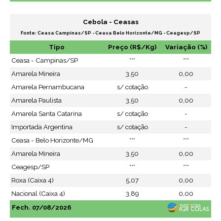
Cebola - Ceasas
Fonte: Ceasa Campinas/SP - Ceasa Belo Horizonte/MG - Ceagesp/SP
Tipo
Preço (R$/Kg)
Variação (%)
Ceasa - Campinas/SP
***
***
Amarela Mineira
3,50
0,00
Amarela Pernambucana
s/ cotação
-
Amarela Paulista
3,50
0,00
Amarela Santa Catarina
s/ cotação
-
Importada Argentina
s/ cotação
-
Ceasa - Belo Horizonte/MG
***
***
Amarela Mineira
3,50
0,00
Ceagesp/SP
***
***
Roxa (Caixa 4)
5,07
0,00
Nacional (Caixa 4)
3,89
0,00
Fech. 07/08/2026