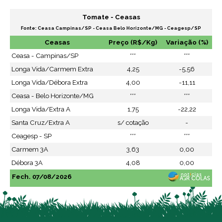
Tomate - Ceasas
Fonte: Ceasa Campinas/SP - Ceasa Belo Horizonte/MG - Ceagesp/SP
Ceasas
Preço (R$/Kg)
Variação (%)
Ceasa - Campinas/SP
***
***
Longa Vida/Carmem Extra
4,25
-5,56
Longa Vida/Débora Extra
4,00
-11,11
Ceasa - Belo Horizonte/MG
***
***
Longa Vida/Extra A
1,75
-22,22
Santa Cruz/Extra A
s/ cotação
-
Ceagesp - SP
***
***
Carmem 3A
3,63
0,00
Débora 3A
4,08
0,00
Fech. 07/08/2026