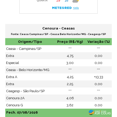
Cenoura - Ceasas
Fonte: Ceasa Campinas/SP - Ceasa Belo Horizonte/MG - Ceagesp/SP
Origem/Tipo
Preço (R$/Kg)
Variação (%)
Ceasa - Campinas/SP
***
***
Extra
4,75
0,00
Especial
3,00
0,00
Ceasa - Belo Horizonte/MG
***
***
Extra A
4,25
+13,33
Extra
2,25
0,00
Ceagesp - São Paulo/SP
***
***
Cenoura 2A
4,06
0,00
Cenoura G
3,62
0,00
Fech. 07/08/2026