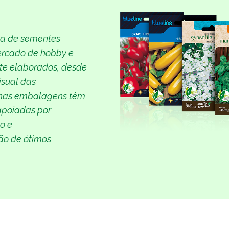
ta de sementes
ercado de hobby e
te elaborados, desde
isual das
 nas embalagens têm
 apoiadas por
o e
ão de ótimos