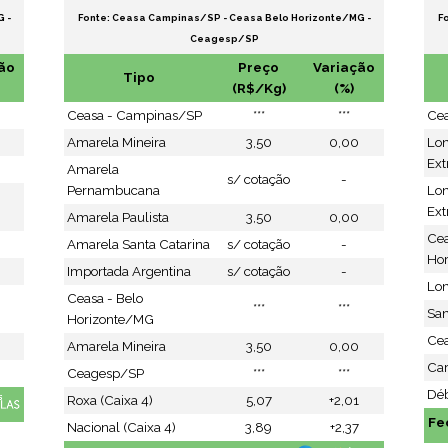
 -
Fonte: Ceasa Campinas/SP - Ceasa Belo Horizonte/MG -
F
Ceagesp/SP
ão
Preço
Variação
Tipo
(R$/Kg)
(%)
Ceasa - Campinas/SP
***
***
Ce
Amarela Mineira
3,50
0,00
Lo
Ext
Amarela
s/ cotação
-
Pernambucana
Lo
Ext
Amarela Paulista
3,50
0,00
Cea
Amarela Santa Catarina
s/ cotação
-
Ho
Importada Argentina
s/ cotação
-
Lon
Ceasa - Belo
***
***
San
Horizonte/MG
Cea
Amarela Mineira
3,50
0,00
Ca
9
Ceagesp/SP
***
***
Déb
Roxa (Caixa 4)
5,07
+2,01
Fe
Nacional (Caixa 4)
3,89
+2,37