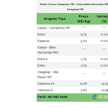
Fonte: Ceasa Campinas/SP - Ceasa Belo Horizonte/MG
Ceagesp/SP
Preço
Variaç
Origem/Tipo
(R$/Kg)
(%)
Ceasa - Campinas/SP
***
***
Extra
4,75
0,00
Especial
3,00
0,00
Ceasa - Belo
***
***
Horizonte/MG
Extra A
3,75
0,00
Extra
2,25
0,00
Ceagesp - São
***
***
Paulo/SP
Cenoura 2A
4,06
-4,25
Cenoura G
3,62
-4,4
Fech. 06/08/2026