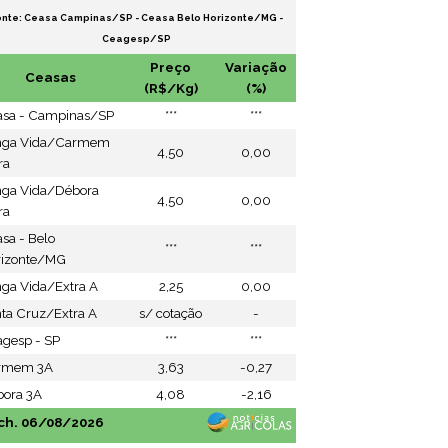
onte: Ceasa Campinas/SP - Ceasa Belo Horizonte/MG -
Ceagesp/SP
Preço
Variação
Ceasas
(R$/Kg)
(%)
asa - Campinas/SP
***
***
nga Vida/Carmem
4,50
0,00
ra
nga Vida/Débora
4,50
0,00
ra
sa - Belo
***
***
rizonte/MG
ga Vida/Extra A
2,25
0,00
ta Cruz/Extra A
s/ cotação
-
gesp - SP
***
***
rmem 3A
3,63
-0,27
ora 3A
4,08
-2,16
ch. 06/08/2026