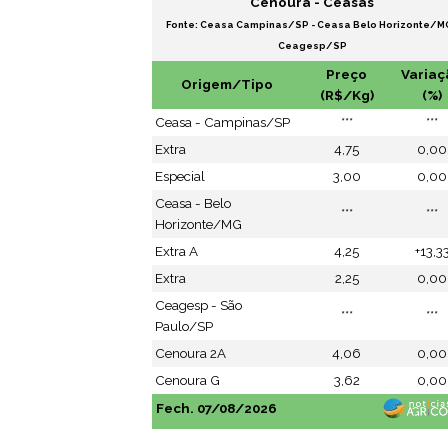
Cenoura - Ceasas
Fonte: Ceasa Campinas/SP - Ceasa Belo Horizonte/MG
Ceagesp/SP
Preço
Variaç
Origem/Tipo
(R$/Kg)
(%)
Ceasa - Campinas/SP
***
***
Extra
4,75
0,00
Especial
3,00
0,00
Ceasa - Belo
***
***
Horizonte/MG
Extra A
4,25
+13,3
Extra
2,25
0,00
Ceagesp - São
***
***
Paulo/SP
Cenoura 2A
4,06
0,00
Cenoura G
3,62
0,00
Fech. 07/08/2026