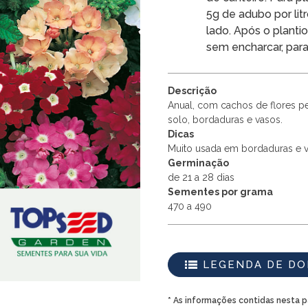
5g de adubo por lit
lado. Após o planti
sem encharcar, para
Descrição
Anual, com cachos de flores p
solo, bordaduras e vasos.
Dicas
Muito usada em bordaduras e 
Germinação
de 21 a 28 dias
Sementes por grama
470 a 490
LEGENDA DE D
* As informações contidas nesta 