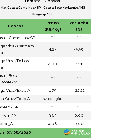
Tomate - Ceasas
onte: Ceasa Campinas/SP - Ceasa Belo Horizonte/MG -
Ceagesp/SP
Preço
Variação
Ceasas
(R$/Kg)
(%)
asa - Campinas/SP
***
***
nga Vida/Carmem
4,25
-5,56
ra
nga Vida/Débora
4,00
-11,11
ra
sa - Belo
***
***
rizonte/MG
ga Vida/Extra A
1,75
-22,22
ta Cruz/Extra A
s/ cotação
-
gesp - SP
***
***
rmem 3A
3,63
0,00
ora 3A
4,08
0,00
ch. 07/08/2026