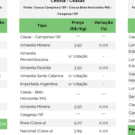
Cebola - Ceasas
 -
Fonte: Ceasa Campinas/SP - Ceasa Belo Horizonte/MG -
F
Ceagesp/SP
ão
Preço
Variação
Tipo
(R$/Kg)
(%)
Ceasa - Campinas/SP
***
***
Ce
Amarela Mineira
3,50
0,00
Lo
Ext
Amarela
s/ cotação
-
Pernambucana
Lo
Ext
Amarela Paulista
3,50
0,00
Cea
3
Amarela Santa Catarina
s/ cotação
-
Ho
Importada Argentina
s/ cotação
-
Lon
Ceasa - Belo
***
***
San
Horizonte/MG
Cea
Amarela Mineira
3,50
0,00
Ca
Ceagesp/SP
***
***
Déb
Roxa (Caixa 4)
5,07
0,00
Fe
Nacional (Caixa 4)
3,89
0,00