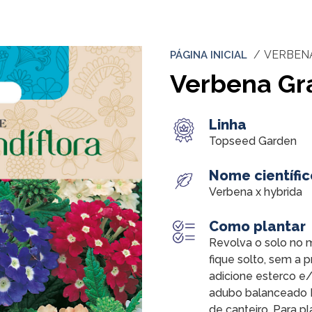
VERBEN
PÁGINA INICIAL
Verbena Gra
Linha
Topseed Garden
Nome científic
Verbena x hybrida
Como plantar
Revolva o solo no 
fique solto, sem a 
adicione esterco e
adubo balanceado 
de canteiro. Para p