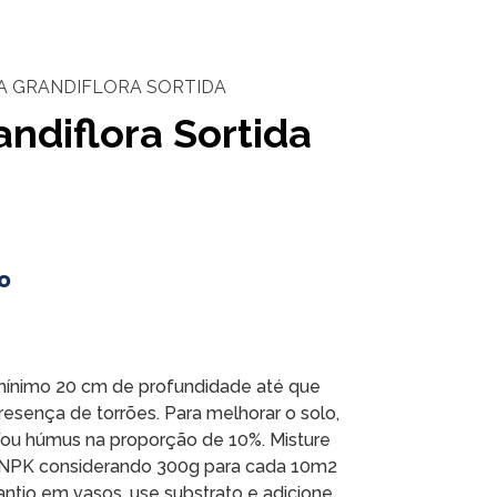
A GRANDIFLORA SORTIDA
ndiflora Sortida
o
mínimo 20 cm de profundidade até que
presença de torrões. Para melhorar o solo,
/ou húmus na proporção de 10%. Misture
NPK considerando 300g para cada 10m2
lantio em vasos, use substrato e adicione