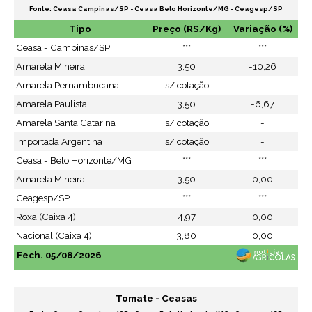
Fonte: Ceasa Campinas/SP - Ceasa Belo Horizonte/MG - Ceagesp/SP
Tipo
Preço (R$/Kg)
Variação (%)
Ceasa - Campinas/SP
***
***
Amarela Mineira
3,50
-10,26
Amarela Pernambucana
s/ cotação
-
Amarela Paulista
3,50
-6,67
Amarela Santa Catarina
s/ cotação
-
Importada Argentina
s/ cotação
-
Ceasa - Belo Horizonte/MG
***
***
Amarela Mineira
3,50
0,00
Ceagesp/SP
***
***
Roxa (Caixa 4)
4,97
0,00
Nacional (Caixa 4)
3,80
0,00
Fech. 05/08/2026
Tomate - Ceasas