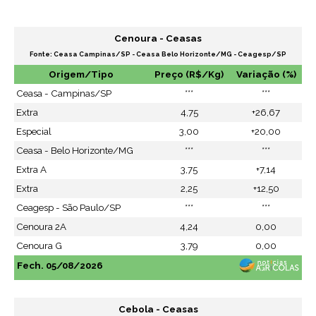
Cenoura - Ceasas
Fonte: Ceasa Campinas/SP - Ceasa Belo Horizonte/MG - Ceagesp/SP
Origem/Tipo
Preço (R$/Kg)
Variação (%)
Ceasa - Campinas/SP
***
***
Extra
4,75
+26,67
Especial
3,00
+20,00
Ceasa - Belo Horizonte/MG
***
***
Extra A
3,75
+7,14
Extra
2,25
+12,50
Ceagesp - São Paulo/SP
***
***
Cenoura 2A
4,24
0,00
Cenoura G
3,79
0,00
Fech. 05/08/2026
Cebola - Ceasas