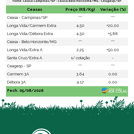
Fonte: Ceasa Campinas/SP - Ceasa Belo Horizonte/MG - Ceagesp/SP
Ceasas
Preço (R$/Kg)
Variação (%)
Ceasa - Campinas/SP
***
***
Longa Vida/Carmem Extra
4,50
+20,00
Longa Vida/Débora Extra
4,50
+5,88
Ceasa - Belo Horizonte/MG
***
***
Longa Vida/Extra A
2,25
+50,00
Santa Cruz/Extra A
s/ cotação
-
Ceagesp - SP
***
***
Carmem 3A
3,64
0,00
Débora 3A
4,17
0,00
Fech. 05/08/2026