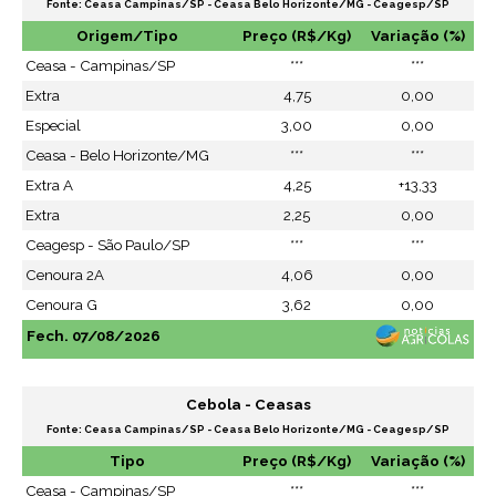
Fonte: Ceasa Campinas/SP - Ceasa Belo Horizonte/MG - Ceagesp/SP
Origem/Tipo
Preço (R$/Kg)
Variação (%)
Ceasa - Campinas/SP
***
***
Extra
4,75
0,00
Especial
3,00
0,00
Ceasa - Belo Horizonte/MG
***
***
Extra A
4,25
+13,33
Extra
2,25
0,00
Ceagesp - São Paulo/SP
***
***
Cenoura 2A
4,06
0,00
Cenoura G
3,62
0,00
Fech. 07/08/2026
Cebola - Ceasas
Fonte: Ceasa Campinas/SP - Ceasa Belo Horizonte/MG - Ceagesp/SP
Tipo
Preço (R$/Kg)
Variação (%)
Ceasa - Campinas/SP
***
***