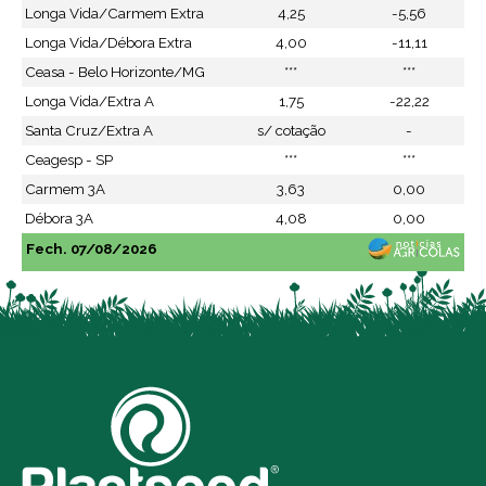
Longa Vida/Carmem Extra
4,25
-5,56
Longa Vida/Débora Extra
4,00
-11,11
Ceasa - Belo Horizonte/MG
***
***
Longa Vida/Extra A
1,75
-22,22
Santa Cruz/Extra A
s/ cotação
-
Ceagesp - SP
***
***
Carmem 3A
3,63
0,00
Débora 3A
4,08
0,00
Fech. 07/08/2026