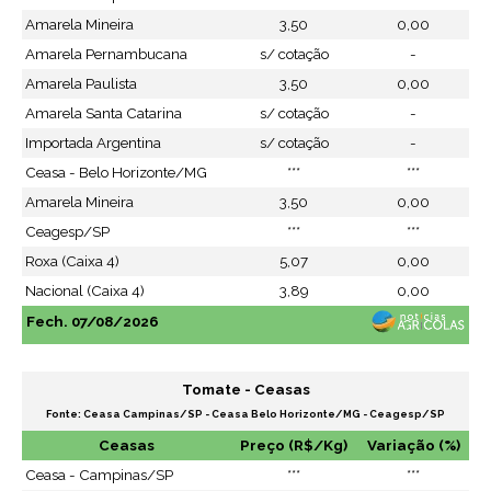
Amarela Mineira
3,50
0,00
Amarela Pernambucana
s/ cotação
-
Amarela Paulista
3,50
0,00
Amarela Santa Catarina
s/ cotação
-
Importada Argentina
s/ cotação
-
Ceasa - Belo Horizonte/MG
***
***
Amarela Mineira
3,50
0,00
Ceagesp/SP
***
***
Roxa (Caixa 4)
5,07
0,00
Nacional (Caixa 4)
3,89
0,00
Fech. 07/08/2026
Tomate - Ceasas
Fonte: Ceasa Campinas/SP - Ceasa Belo Horizonte/MG - Ceagesp/SP
Ceasas
Preço (R$/Kg)
Variação (%)
Ceasa - Campinas/SP
***
***