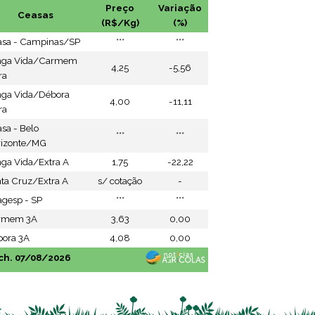
Preço
Variação
Ceasas
(R$/Kg)
(%)
asa - Campinas/SP
***
***
nga Vida/Carmem
4,25
-5,56
ra
nga Vida/Débora
4,00
-11,11
ra
sa - Belo
***
***
rizonte/MG
ga Vida/Extra A
1,75
-22,22
ta Cruz/Extra A
s/ cotação
-
gesp - SP
***
***
rmem 3A
3,63
0,00
ora 3A
4,08
0,00
ch. 07/08/2026