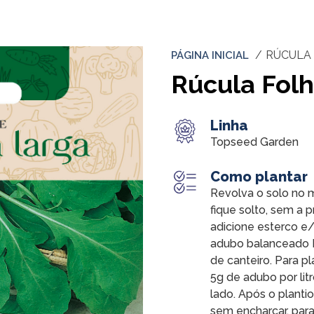
RÚCULA
PÁGINA INICIAL
Rúcula Fol
Linha
Topseed Garden
Como plantar
Revolva o solo no 
fique solto, sem a 
adicione esterco e
adubo balanceado 
de canteiro. Para p
5g de adubo por lit
lado. Após o planti
sem encharcar, para