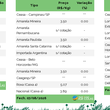
ão
Preço
Variação
Tipo
(R$/Kg)
(%)
Ceasa - Campinas/SP
***
***
Ce
Amarela Mineira
3,50
0,00
Lo
Ext
Amarela
s/ cotação
-
Pernambucana
Lo
Ext
Amarela Paulista
3,50
0,00
Cea
3
Amarela Santa Catarina
s/ cotação
-
Ho
Importada Argentina
s/ cotação
-
Lon
Ceasa - Belo
***
***
San
Horizonte/MG
Cea
Amarela Mineira
3,50
0,00
Ca
Ceagesp/SP
***
***
Déb
Roxa (Caixa 4)
5,07
0,00
Fe
Nacional (Caixa 4)
3,89
0,00
Fech. 07/08/2026