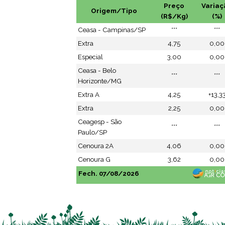
Preço
Variaç
Origem/Tipo
(R$/Kg)
(%)
Ceasa - Campinas/SP
***
***
Extra
4,75
0,00
Especial
3,00
0,00
Ceasa - Belo
***
***
Horizonte/MG
Extra A
4,25
+13,3
Extra
2,25
0,00
Ceagesp - São
***
***
Paulo/SP
Cenoura 2A
4,06
0,00
Cenoura G
3,62
0,00
Fech. 07/08/2026