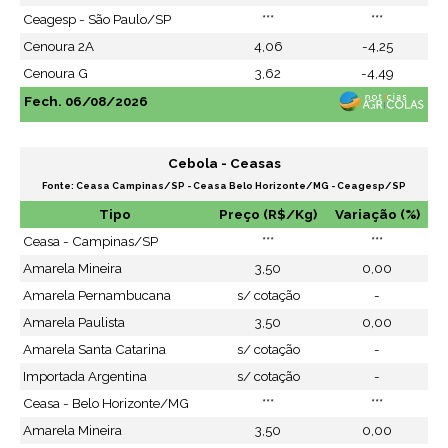
Ceagesp - São Paulo/SP
***
***
Cenoura 2A
4,06
-4,25
Cenoura G
3,62
-4,49
Fech. 06/08/2026
Cebola - Ceasas
Fonte: Ceasa Campinas/SP - Ceasa Belo Horizonte/MG - Ceagesp/SP
Tipo
Preço (R$/Kg)
Variação (%)
Ceasa - Campinas/SP
***
***
Amarela Mineira
3,50
0,00
Amarela Pernambucana
s/ cotação
-
Amarela Paulista
3,50
0,00
Amarela Santa Catarina
s/ cotação
-
Importada Argentina
s/ cotação
-
Ceasa - Belo Horizonte/MG
***
***
Amarela Mineira
3,50
0,00