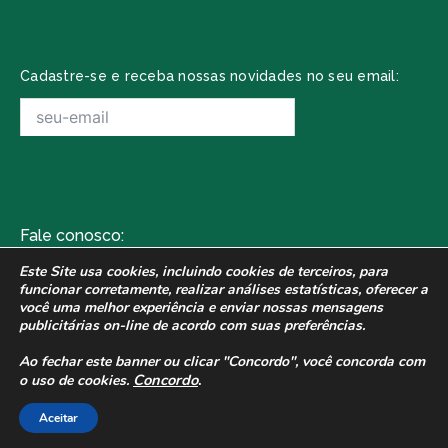
Cadastre-se e receba nossas novidades no seu email:
Fale conosco:
Av. Wilson Folador, 1531
Este Site usa cookies, incluindo cookies de terceiros, para
funcionar corretamente,
realizar análises estatísticas, oferecer a
(16) 3242-4141
você uma melhor experiência e enviar nossas
mensagens
publicitárias on-line de acordo com suas preferências.
contato@plantseed.com.br
Ao fechar este banner ou clicar "Concordo", você concorda com
Concordo
.
o uso de cookies.
2021 - Plantseed, uma empresa do grupo
Plantytec. Todos os direitos reservados.
Aceitar