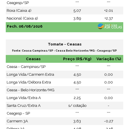
Ceagesp/SP
***
***
Roxa (Caixa 4)
5,07
+2,01
Nacional (Caixa 4)
3,89
+2,37
Fech. 06/08/2026
Tomate - Ceasas
Fonte: Ceasa Campinas/SP - Ceasa Belo Horizonte/MG - Ceagesp/SP
Ceasas
Preço (R$/Kg)
Variação (%)
Ceasa - Campinas/SP
***
***
Longa Vida/Carmem Extra
4,50
0,00
Longa Vida/Débora Extra
4,50
0,00
Ceasa - Belo Horizonte/MG
***
***
Longa Vida/Extra A
2,25
0,00
Santa Cruz/Extra A
s/ cotação
-
Ceagesp - SP
***
***
Carmem 3A
3,63
-0,27
Débora 3A
4,08
-2,16