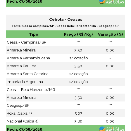
Fech. 07/08/2026
Cebola - Ceasas
Fonte: Ceasa Campinas/SP - Ceasa Belo Horizonte/MG - Ceagesp/SP
Tipo
Preço (R$/Kg)
Variação (%)
Ceasa - Campinas/SP
***
***
Amarela Mineira
3,50
0,00
Amarela Pernambucana
s/ cotação
-
Amarela Paulista
3,50
0,00
Amarela Santa Catarina
s/ cotação
-
Importada Argentina
s/ cotação
-
Ceasa - Belo Horizonte/MG
***
***
Amarela Mineira
3,50
0,00
Ceagesp/SP
***
***
Roxa (Caixa 4)
5,07
0,00
Nacional (Caixa 4)
3,89
0,00
Fech. 07/08/2026