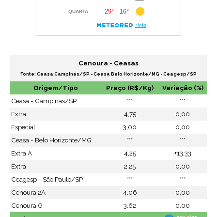
Cenoura - Ceasas
Fonte: Ceasa Campinas/SP - Ceasa Belo Horizonte/MG - Ceagesp/SP
Origem/Tipo
Preço (R$/Kg)
Variação (%)
Ceasa - Campinas/SP
***
***
Extra
4,75
0,00
Especial
3,00
0,00
Ceasa - Belo Horizonte/MG
***
***
Extra A
4,25
+13,33
Extra
2,25
0,00
Ceagesp - São Paulo/SP
***
***
Cenoura 2A
4,06
0,00
Cenoura G
3,62
0,00