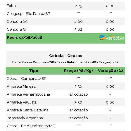
Extra
2,25
0,00
Ceagesp - São Paulo/SP
***
***
Cenoura 2A
4,06
0,00
Cenoura G
3,62
0,00
Fech. 07/08/2026
Cebola - Ceasas
Fonte: Ceasa Campinas/SP - Ceasa Belo Horizonte/MG - Ceagesp/SP
Tipo
Preço (R$/Kg)
Variação (%)
Ceasa - Campinas/SP
***
***
Amarela Mineira
3,50
0,00
Amarela Pernambucana
s/ cotação
-
Amarela Paulista
3,50
0,00
Amarela Santa Catarina
s/ cotação
-
Importada Argentina
s/ cotação
-
Ceasa - Belo Horizonte/MG
***
***