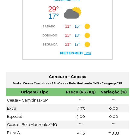
Cenoura - Ceasas
Fonte: Ceasa Campinas/SP - Ceasa Belo Horizonte/MG - Ceagesp/SP
Origem/Tipo
Preço (R$/Kg)
Variação (%)
Ceasa - Campinas/SP
***
***
Extra
4,75
0,00
Especial
3,00
0,00
Ceasa - Belo Horizonte/MG
***
***
Extra A
4,25
+13,33