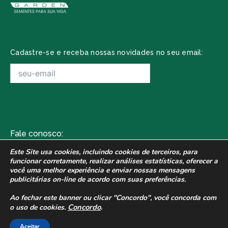
Cadastre-se e receba nossas novidades no seu email:
Fale conosco:
Av. Wilson Folador, 1531
Este Site usa cookies, incluindo cookies de terceiros, para
funcionar corretamente,
realizar análises estatísticas, oferecer a
(16) 3242-4141
você uma melhor experiência e enviar nossas
mensagens
publicitárias on-line de acordo com suas preferências.
contato@plantseed.com.br
Ao fechar este banner ou clicar "Concordo", você concorda com
Concordo
.
o uso de cookies.
2021 - Plantseed, uma empresa do grupo
Plantytec. Todos os direitos reservados.
Aceitar