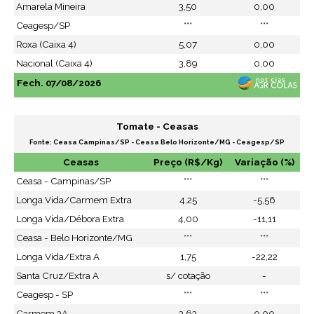
Amarela Mineira
3,50
0,00
Ceagesp/SP
***
***
Roxa (Caixa 4)
5,07
0,00
Nacional (Caixa 4)
3,89
0,00
Fech. 07/08/2026
Tomate - Ceasas
Fonte: Ceasa Campinas/SP - Ceasa Belo Horizonte/MG - Ceagesp/SP
Ceasas
Preço (R$/Kg)
Variação (%)
Ceasa - Campinas/SP
***
***
Longa Vida/Carmem Extra
4,25
-5,56
Longa Vida/Débora Extra
4,00
-11,11
Ceasa - Belo Horizonte/MG
***
***
Longa Vida/Extra A
1,75
-22,22
Santa Cruz/Extra A
s/ cotação
-
Ceagesp - SP
***
***
Carmem 3A
3,63
0,00