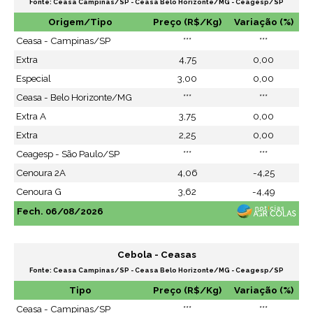
Fonte: Ceasa Campinas/SP - Ceasa Belo Horizonte/MG - Ceagesp/SP
Origem/Tipo
Preço (R$/Kg)
Variação (%)
Ceasa - Campinas/SP
***
***
Extra
4,75
0,00
Especial
3,00
0,00
Ceasa - Belo Horizonte/MG
***
***
Extra A
3,75
0,00
Extra
2,25
0,00
Ceagesp - São Paulo/SP
***
***
Cenoura 2A
4,06
-4,25
Cenoura G
3,62
-4,49
Fech. 06/08/2026
Cebola - Ceasas
Fonte: Ceasa Campinas/SP - Ceasa Belo Horizonte/MG - Ceagesp/SP
Tipo
Preço (R$/Kg)
Variação (%)
Ceasa - Campinas/SP
***
***