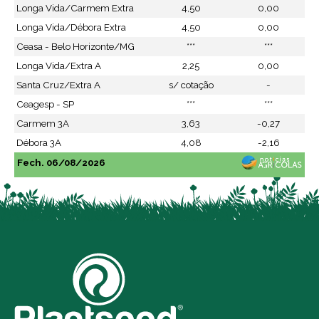
Longa Vida/Carmem Extra
4,50
0,00
Longa Vida/Débora Extra
4,50
0,00
Ceasa - Belo Horizonte/MG
***
***
Longa Vida/Extra A
2,25
0,00
Santa Cruz/Extra A
s/ cotação
-
Ceagesp - SP
***
***
Carmem 3A
3,63
-0,27
Débora 3A
4,08
-2,16
Fech. 06/08/2026