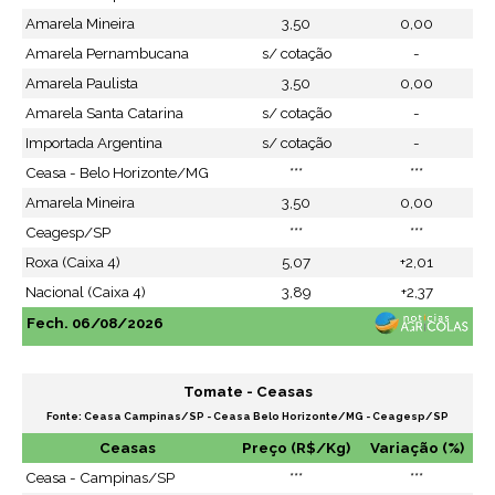
Amarela Mineira
3,50
0,00
Amarela Pernambucana
s/ cotação
-
Amarela Paulista
3,50
0,00
Amarela Santa Catarina
s/ cotação
-
Importada Argentina
s/ cotação
-
Ceasa - Belo Horizonte/MG
***
***
Amarela Mineira
3,50
0,00
Ceagesp/SP
***
***
Roxa (Caixa 4)
5,07
+2,01
Nacional (Caixa 4)
3,89
+2,37
Fech. 06/08/2026
Tomate - Ceasas
Fonte: Ceasa Campinas/SP - Ceasa Belo Horizonte/MG - Ceagesp/SP
Ceasas
Preço (R$/Kg)
Variação (%)
Ceasa - Campinas/SP
***
***