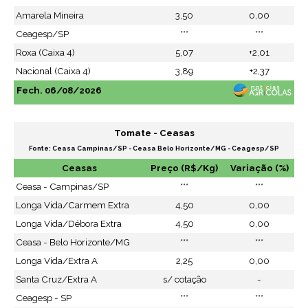
Amarela Mineira
3,50
0,00
Ceagesp/SP
***
***
Roxa (Caixa 4)
5,07
+2,01
Nacional (Caixa 4)
3,89
+2,37
Fech. 06/08/2026
Tomate - Ceasas
Fonte: Ceasa Campinas/SP - Ceasa Belo Horizonte/MG - Ceagesp/SP
Ceasas
Preço (R$/Kg)
Variação (%)
Ceasa - Campinas/SP
***
***
Longa Vida/Carmem Extra
4,50
0,00
Longa Vida/Débora Extra
4,50
0,00
Ceasa - Belo Horizonte/MG
***
***
Longa Vida/Extra A
2,25
0,00
Santa Cruz/Extra A
s/ cotação
-
Ceagesp - SP
***
***