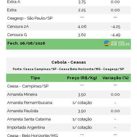
Extra A
3,75
0,00
Extra
2,25
0,00
Ceagesp - São Paulo/SP
***
***
Cenoura 2A
4,06
-4,25
Cenoura G
3,62
-4,49
Fech. 06/08/2026
Cebola - Ceasas
Fonte: Ceasa Campinas/SP - Ceasa Belo Horizonte/MG - Ceagesp/SP
Tipo
Preço (R$/Kg)
Variação (%)
Ceasa - Campinas/SP
***
***
Amarela Mineira
3,50
0,00
Amarela Pernambucana
s/ cotação
-
Amarela Paulista
3,50
0,00
Amarela Santa Catarina
s/ cotação
-
Importada Argentina
s/ cotação
-
Ceasa - Belo Horizonte/MG
***
***