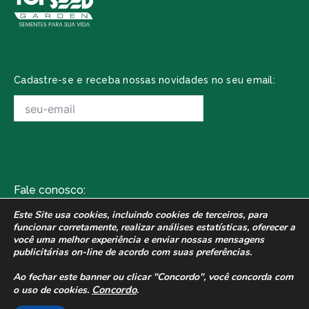
Cadastre-se e receba nossas novidades no seu email:
Fale conosco:
Av. Wilson Folador, 1531
Este Site usa cookies, incluindo cookies de terceiros, para
funcionar corretamente,
realizar análises estatísticas, oferecer a
(16) 3242-4141
você uma melhor experiência e enviar nossas
mensagens
publicitárias on-line de acordo com suas preferências.
contato@plantseed.com.br
Ao fechar este banner ou clicar "Concordo", você concorda com
Concordo
.
o uso de cookies.
2021 - Plantseed, uma empresa do grupo