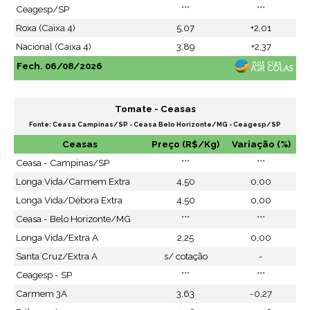
Ceagesp/SP
***
***
Roxa (Caixa 4)
5,07
+2,01
Nacional (Caixa 4)
3,89
+2,37
Fech. 06/08/2026
Tomate - Ceasas
Fonte: Ceasa Campinas/SP - Ceasa Belo Horizonte/MG - Ceagesp/SP
Ceasas
Preço (R$/Kg)
Variação (%)
Ceasa - Campinas/SP
***
***
Longa Vida/Carmem Extra
4,50
0,00
Longa Vida/Débora Extra
4,50
0,00
Ceasa - Belo Horizonte/MG
***
***
Longa Vida/Extra A
2,25
0,00
Santa Cruz/Extra A
s/ cotação
-
Ceagesp - SP
***
***
Carmem 3A
3,63
-0,27