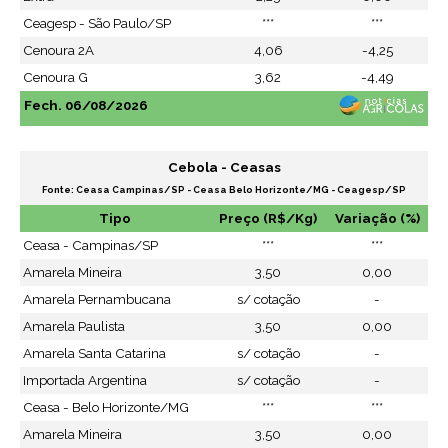
Ceagesp - São Paulo/SP
***
***
Cenoura 2A
4,06
-4,25
Cenoura G
3,62
-4,49
Fech. 06/08/2026
Cebola - Ceasas
Fonte: Ceasa Campinas/SP - Ceasa Belo Horizonte/MG - Ceagesp/SP
Tipo
Preço (R$/Kg)
Variação (%)
Ceasa - Campinas/SP
***
***
Amarela Mineira
3,50
0,00
Amarela Pernambucana
s/ cotação
-
Amarela Paulista
3,50
0,00
Amarela Santa Catarina
s/ cotação
-
Importada Argentina
s/ cotação
-
Ceasa - Belo Horizonte/MG
***
***
Amarela Mineira
3,50
0,00