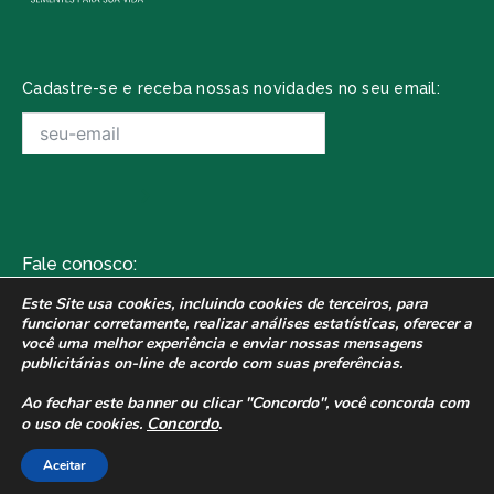
Cadastre-se e receba nossas novidades no seu email:
Fale conosco:
Av. Wilson Folador, 1531
Este Site usa cookies, incluindo cookies de terceiros, para
funcionar corretamente,
realizar análises estatísticas, oferecer a
(16) 3242-4141
você uma melhor experiência e enviar nossas
mensagens
publicitárias on-line de acordo com suas preferências.
contato@plantseed.com.br
Ao fechar este banner ou clicar "Concordo", você concorda com
Concordo
.
o uso de cookies.
2021 - Plantseed, uma empresa do grupo
Plantytec. Todos os direitos reservados.
Aceitar