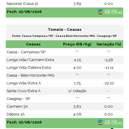
Nacional (Caixa 4)
3,89
0,00
Fech. 07/08/2026
Tomate - Ceasas
Fonte: Ceasa Campinas/SP - Ceasa Belo Horizonte/MG - Ceagesp/SP
Ceasas
Preço (R$/Kg)
Variação (%)
Ceasa - Campinas/SP
***
***
Longa Vida/Carmem Extra
4,25
-5,56
Longa Vida/Débora Extra
4,00
-11,11
Ceasa - Belo Horizonte/MG
***
***
Longa Vida/Extra A
1,75
-22,22
Santa Cruz/Extra A
s/ cotação
-
Ceagesp - SP
***
***
Carmem 3A
3,63
0,00
Débora 3A
4,08
0,00
Fech. 07/08/2026