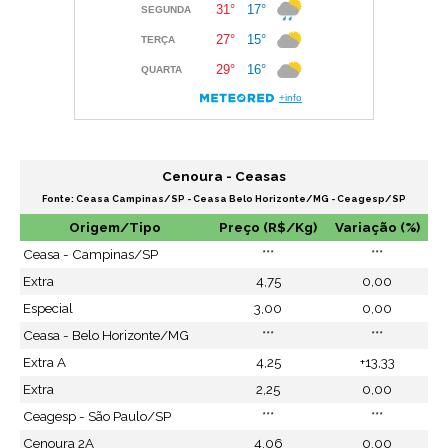
Cenoura - Ceasas
Fonte: Ceasa Campinas/SP - Ceasa Belo Horizonte/MG - Ceagesp/SP
Origem/Tipo
Preço (R$/Kg)
Variação (%)
Ceasa - Campinas/SP
***
***
Extra
4,75
0,00
Especial
3,00
0,00
Ceasa - Belo Horizonte/MG
***
***
Extra A
4,25
+13,33
Extra
2,25
0,00
Ceagesp - São Paulo/SP
***
***
Cenoura 2A
4,06
0,00