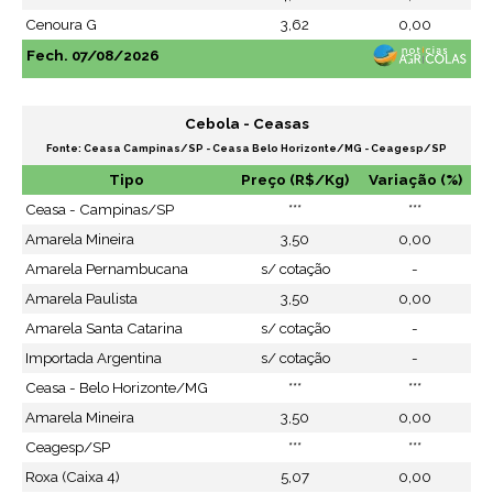
Cenoura G
3,62
0,00
Fech. 07/08/2026
Cebola - Ceasas
Fonte: Ceasa Campinas/SP - Ceasa Belo Horizonte/MG - Ceagesp/SP
Tipo
Preço (R$/Kg)
Variação (%)
Ceasa - Campinas/SP
***
***
Amarela Mineira
3,50
0,00
Amarela Pernambucana
s/ cotação
-
Amarela Paulista
3,50
0,00
Amarela Santa Catarina
s/ cotação
-
Importada Argentina
s/ cotação
-
Ceasa - Belo Horizonte/MG
***
***
Amarela Mineira
3,50
0,00
Ceagesp/SP
***
***
Roxa (Caixa 4)
5,07
0,00